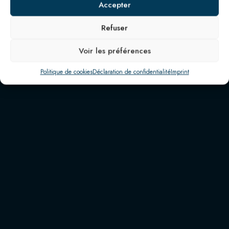
Accepter
Refuser
MENU
RÉSERVATION
Voir les préférences
Politique de cookies
Déclaration de confidentialité
Imprint