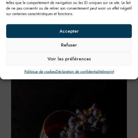
Pinot Noir Terre Sauvage
6,5€
31€
telles que le comportement de navigation ou les ID uniques sur ce site. Le fait
de ne pas consentir ou de retirer son consentement peut avoir un effet négatif
Château Gilbert / Gaillard
sur certaines caractéristiques et fonctions.
Accepter
Bouteilles
Refuser
Voir les préférences
Politique de cookies
Déclaration de confidentialité
Imprint