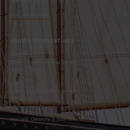
Téléphone: +32 (2) 512 61 22
VOIR SUR LA CARTE
HEURES D'OUVERTURES
LUNCH
Lundi – Mardi & Jeudi au Samedi
12h00 à 14h00
DINER
Lundi – Mardi & Jeudi au Samedi
18h00 à 22h00
Fermetures
Mercredi, Dimanche & Jours fériés