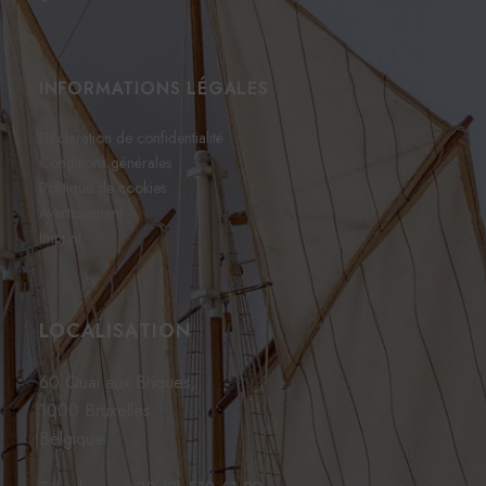
INFORMATIONS LÉGALES
Déclaration de confidentialité
Conditions générales
Politique de cookies
Avertissement
Imprint
LOCALISATION
60 Quai aux Briques,
1000 Bruxelles
Belgique