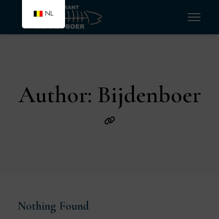
NL
Author: Bijdenboer
Nothing Found