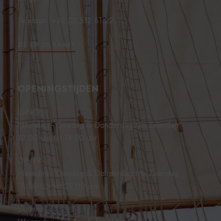
Telefoon: +32 (2) 512 61 22
ZIE OP DE KAART
OPENINGSTIJDEN
LUNCH
Maandag - Dinsdag & Donderdag t/m Zaterdag
12:00 uur tot 14:00 uur
DINER
Maandag - Dinsdag & Donderdag t/m Zaterdag
18:00 uur tot 22:00 uur
Sluitend