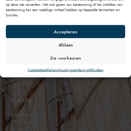
op deze site verwerken. Het niet geven van toestemming of het intrekken van
toestemming kan een nadelige invloed hebben op bepaalde kenmerken en
functies.
Accepteren
LEGALE INFORMATIE
Afslaan
Geheimhoudingsverklaring
Voorwaarden
Zie voorkeuren
Cookiebeleid
Voorzichtigheid
Cookiebeleid
Geheimhoudingsverklaring
Afdrukken
Afdrukken
PLAATS
Briquekaai 60
1000 Brussel
België