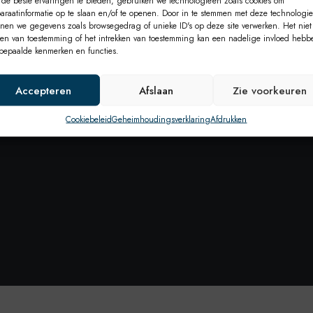
de beste ervaringen te bieden, gebruiken we technologieën zoals cookies om
araatinformatie op te slaan en/of te openen. Door in te stemmen met deze technologi
nen we gegevens zoals browsegedrag of unieke ID's op deze site verwerken. Het niet
en van toestemming of het intrekken van toestemming kan een nadelige invloed hebb
bepaalde kenmerken en functies.
Accepteren
Afslaan
Zie voorkeuren
Cookiebeleid
Geheimhoudingsverklaring
Afdrukken