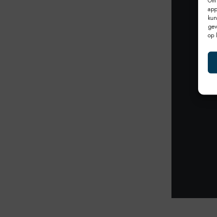
Om 
app
kun
gev
op 