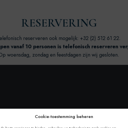
RESERVERING
elefonisch reserveren ook mogelijk: +32 (2) 512 61 22.
pen vanaf 10 personen is telefonisch reserveren verp
Op woensdag, zondag en feestdagen zijn wij gesloten.
Cookie-toestemming beheren