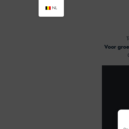
NL
T
Voor groe